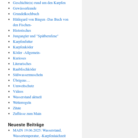
Geschichte(n) rund um den Karpfen
Gewässerkunde
Grundelkochbuch
Hildegard von Bingen -Das Buch von
den Fischen-
Historisches
Jungangler und "Spätberufene"
Karpfenfutter
Karpfenköder
Köder -Allgemein-
Kurioses
Literarisches
Raubfischköder
Süßwassermuscheln
Übrigens…
Umweltschutz
Videos
Wasserstand aktuell
Wetterregeln
Zitate
Zuflüsse zum Main
Neueste Beiträge
MAIN 19.06.2025: Wasserstand,
Wassertemperatur, -Karpfenlaichzeit