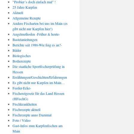
"Probier´s doch einfach mal" !
25 Jahre Karpfen
Aktuell
Allgemeine Rezepte
Andere Fischarten bei uns im Main (es
gibt nicht nur Karpfen hier!)
Angelmethoden -Früher & heute-
Bastelanleitungen
Berichte seit 1986-Wie fing es an?-
Bilder
Biologisches
Boilierezepte
Die staatliche Sportfischerprüfung in
Hessen
Erzählungen/Geschichten/Erfahrungen
Es gibt nicht nur Karpfen im Main…
Feeder-Ecke-
Fischereigesetz für das Land Hessen
(HFischG)
Fischkrankheiten
Fischrezepte aktuell
Fischrezepte anno Dazumal
Foto / Video
Gast-Infos zum Karpfenfischen am
Main