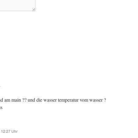
r
and am main ?? und die wasser temperatur vom wasser ?
us
 12:27 Uhr