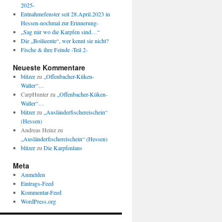
2025-
Entnahmefenster seit 28.April.2023 in
Hessen-nochmal zur Erinnerung-
„Sag mir wo die Karpfen sind…“
Die „Boilieente“, wer kennt sie nicht?
Fische & ihre Feinde -Teil 2-
Neueste Kommentare
blitzer
zu
„Offenbacher-Küken-
Waller“…
CarpHunter
zu
„Offenbacher-Küken-
Waller“…
blitzer
zu
„Ausländerfischereischein“
(Hessen)
Andreas Heinz
zu
„Ausländerfischereischein“ (Hessen)
blitzer
zu
Die Karpfenlaus
Meta
Anmelden
Eintrags-Feed
Kommentar-Feed
WordPress.org